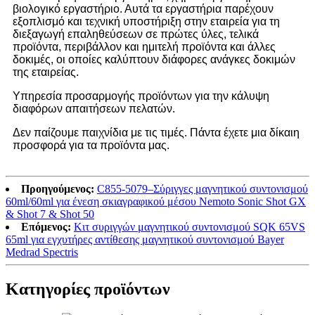
βιολογικό εργαστήριο. Αυτά τα εργαστήρια παρέχουν
εξοπλισμό και τεχνική υποστήριξη στην εταιρεία για τη
διεξαγωγή επαληθεύσεων σε πρώτες ύλες, τελικά
προϊόντα, περιβάλλον και ημιτελή προϊόντα και άλλες
δοκιμές, οι οποίες καλύπτουν διάφορες ανάγκες δοκιμών
της εταιρείας.
Υπηρεσία προσαρμογής προϊόντων για την κάλυψη
διαφόρων απαιτήσεων πελατών.
Δεν παίζουμε παιχνίδια με τις τιμές. Πάντα έχετε μια δίκαιη
προσφορά για τα προϊόντα μας.
Προηγούμενος:
C855-5079–Σύριγγες μαγνητικού συντονισμού
60ml/60ml για ένεση σκιαγραφικού μέσου Nemoto Sonic Shot GX
& Shot 7 & Shot 50
Επόμενος:
Κιτ συριγγών μαγνητικού συντονισμού SQK 65VS
65ml για εγχυτήρες αντίθεσης μαγνητικού συντονισμού Bayer
Medrad Spectris
Κατηγορίες προϊόντων