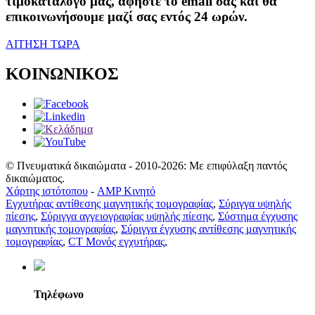
τιμοκατάλογό μας, αφήστε το email σας και θα
επικοινωνήσουμε μαζί σας εντός 24 ωρών.
ΑΙΤΗΣΗ ΤΩΡΑ
ΚΟΙΝΩΝΙΚΟΣ
© Πνευματικά δικαιώματα - 2010-2026: Με επιφύλαξη παντός
δικαιώματος.
Χάρτης ιστότοπου
-
AMP Κινητό
Εγχυτήρας αντίθεσης μαγνητικής τομογραφίας
,
Σύριγγα υψηλής
πίεσης
,
Σύριγγα αγγειογραφίας υψηλής πίεσης
,
Σύστημα έγχυσης
μαγνητικής τομογραφίας
,
Σύριγγα έγχυσης αντίθεσης μαγνητικής
τομογραφίας
,
CT Μονός εγχυτήρας
,
Τηλέφωνο