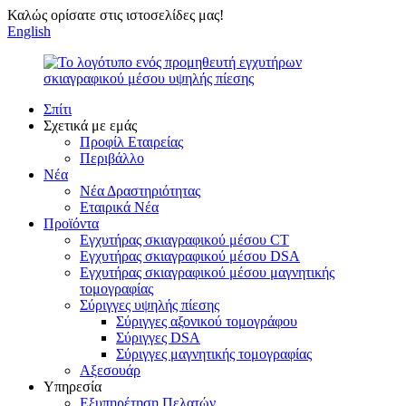
Καλώς ορίσατε στις ιστοσελίδες μας!
English
Σπίτι
Σχετικά με εμάς
Προφίλ Εταιρείας
Περιβάλλο
Νέα
Νέα Δραστηριότητας
Εταιρικά Νέα
Προϊόντα
Εγχυτήρας σκιαγραφικού μέσου CT
Εγχυτήρας σκιαγραφικού μέσου DSA
Εγχυτήρας σκιαγραφικού μέσου μαγνητικής
τομογραφίας
Σύριγγες υψηλής πίεσης
Σύριγγες αξονικού τομογράφου
Σύριγγες DSA
Σύριγγες μαγνητικής τομογραφίας
Αξεσουάρ
Υπηρεσία
Εξυπηρέτηση Πελατών